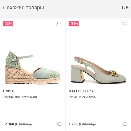
Похожие товары
1
/
6
-20%
-50%
UNISA
DALI BELLEZA
Текстильные босоножки
Кожаные слингбэки
12 960 р.
6 700 р.
16 200 р.
13 400 р.