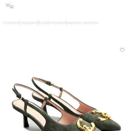
Главная
Женщинам
Обувь
Босоножки
Замшевые слингбэки