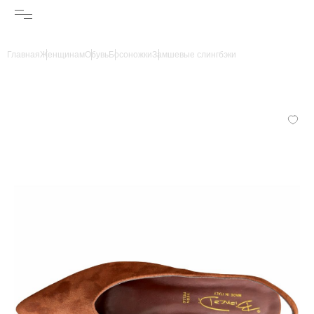
Главная
Женщинам
Обувь
Босоножки
Замшевые слингбэки