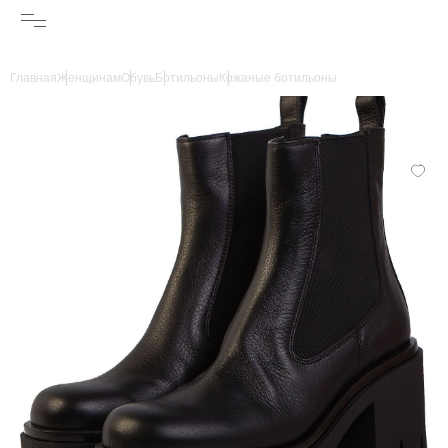
Главная
Женщинам
Обувь
Ботильоны
Кожаные ботильоны