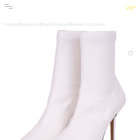
Женщинам
Мужчинам
Бренды
Главная
Женщинам
Обувь
Ботильоны
Кожаные ботильоны
Информация
Магазины