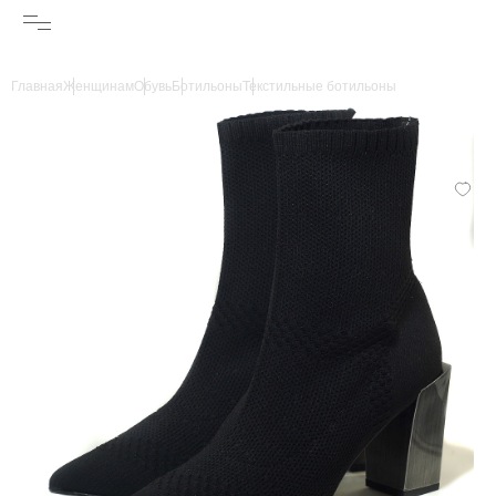
Главная
Женщинам
Обувь
Ботильоны
Текстильные ботильоны