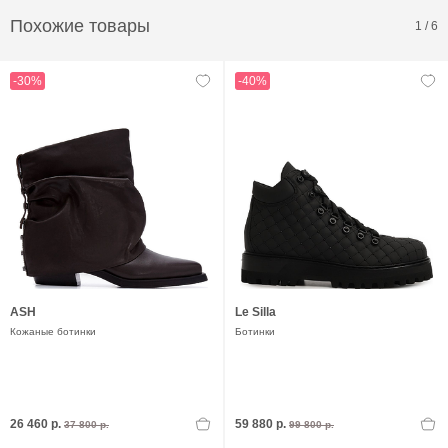
Похожие товары
1
/
6
-30%
-40%
ASH
Le Silla
Кожаные ботинки
Ботинки
26 460 р.
59 880 р.
37 800 р.
99 800 р.