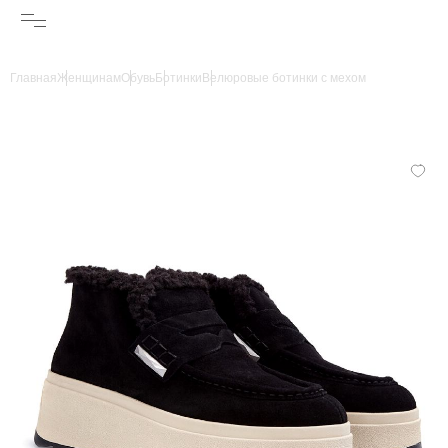
Главная
Женщинам
Обувь
Ботинки
Велюровые ботинки с мехом