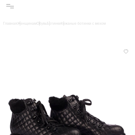
Главная
Женщинам
Обувь
Ботинки
Кожаные ботинки с мехом