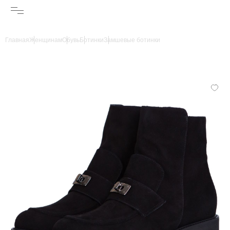
Главная
Женщинам
Обувь
Ботинки
Замшевые ботинки