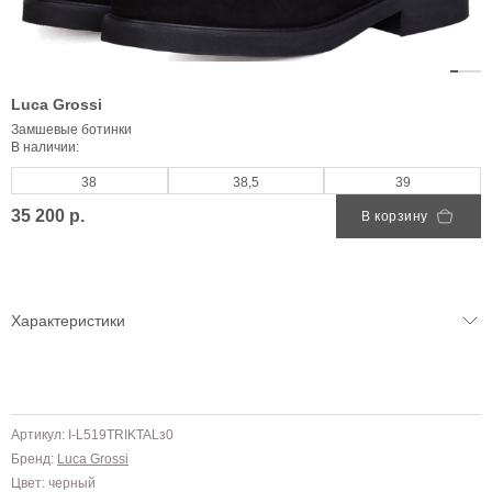
Luca Grossi
Замшевые ботинки
В наличии:
38
38,5
39
35 200 р.
В корзину
Характеристики
Артикул: I-L519TRIKTALз0
Бренд:
Luca Grossi
Цвет: черный