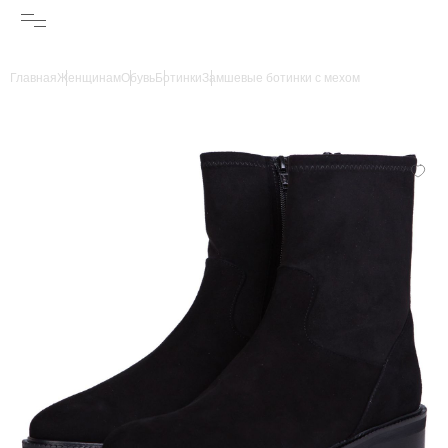
Главная
Женщинам
Обувь
Ботинки
Замшевые ботинки с мехом