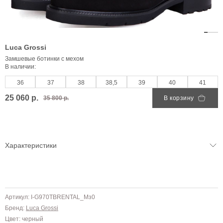
Luca Grossi
Замшевые ботинки с мехом
В наличии:
36
37
38
38,5
39
40
41
25 060 р.
35 800 р.
В корзину
Характеристики
Артикул: I-G970TBRENTAL_Мз0
Бренд:
Luca Grossi
Цвет: черный