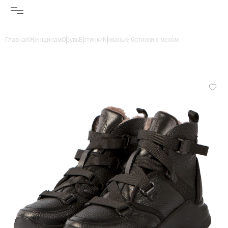
Главная
Женщинам
Обувь
Ботинки
Кожаные ботинки с мехом