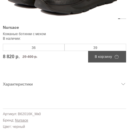
Nursace
Кожаные ботинки с мехом
В наличии:
36
39
8 820 р.
29 400 р.
В корзину
Характеристики
Артикул: B62016K_Mк0
Бренд:
Nursace
Цвет: черный