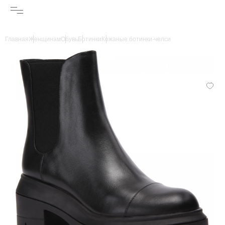
Главная
Женщинам
Обувь
Ботинки
Кожаные ботинки-челси