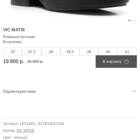
VIC MATIE
Кожаные ботинки
В наличии:
35
37,5
38
38,5
39
40
41
19 900 р.
39 800 р.
В корзину
Характеристики
Артикул: 1B5166D_B12B190101к0
Бренд:
VIC MATIE
Цвет: черный