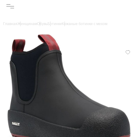
Главная
Женщинам
Обувь
Ботинки
Кожаные ботинки с мехом