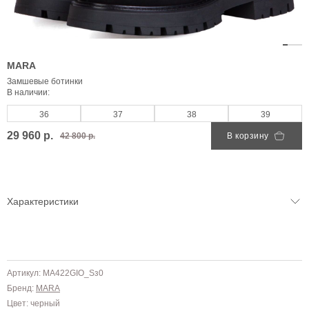
MARA
Замшевые ботинки
В наличии:
36
37
38
39
29 960 р.
42 800 р.
В корзину
Характеристики
Артикул: MA422GIO_Sз0
Бренд:
MARA
Цвет: черный