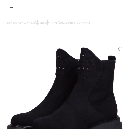
Главная
Женщинам
Обувь
Ботинки
Замшевые ботинки