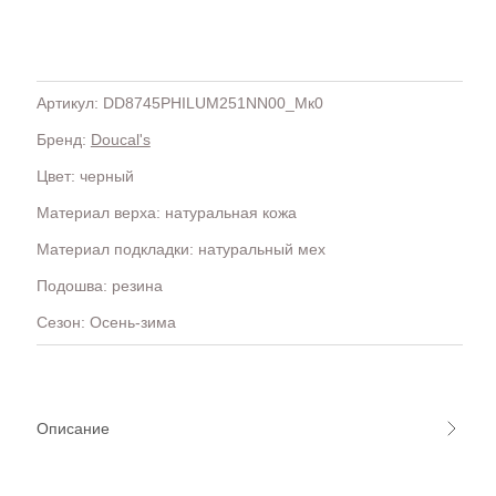
Артикул: DD8745PHILUM251NN00_Mк0
Бренд:
Doucal's
H
OLA)
H.D.S.N (Baracco)
Цвет: черный
HALMANERA
Материал верха: натуральная кожа
HOGAN
HUGO.
Материал подкладки: натуральный мех
Подошва: резина
Сезон: Осень-зима
Описание