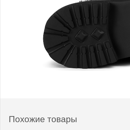
Похожие товары