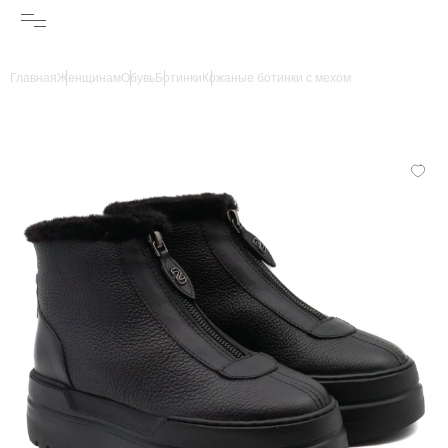
Главная
Женщинам
Обувь
Ботинки
Кожаные ботинки с мехом