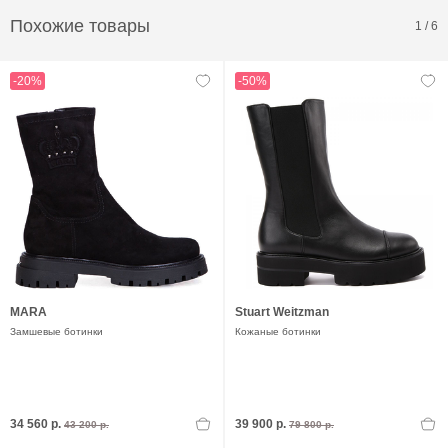
Похожие товары
1
/
6
-20%
-50%
MARA
Stuart Weitzman
Замшевые ботинки
Кожаные ботинки
34 560 р.
39 900 р.
43 200 р.
79 800 р.