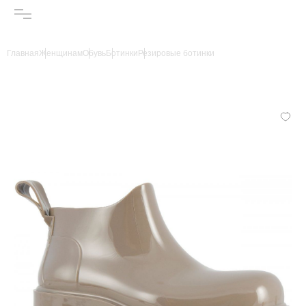
Главная
Женщинам
Обувь
Ботинки
Резировые ботинки