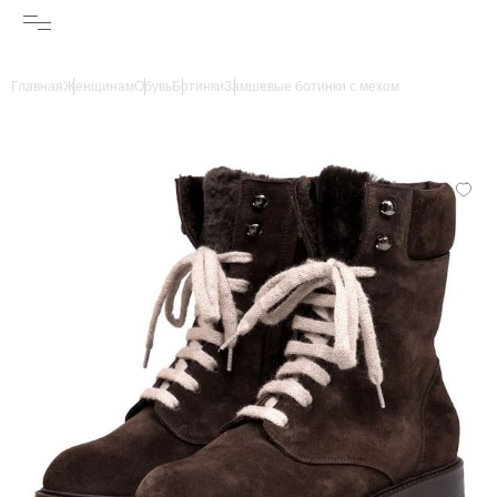
Главная
Женщинам
Обувь
Ботинки
Замшевые ботинки с мехом