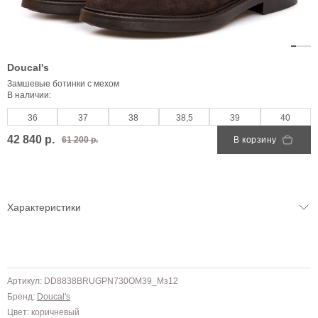
Doucal's
Замшевые ботинки с мехом
В наличии:
36
37
38
38,5
39
40
42 840 р.
61 200 р.
В корзину
Характеристики
Артикул: DD8838BRUGPN730OM39_Мз12
Бренд:
Doucal's
Цвет: коричневый