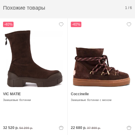
Похожие товары
1
/
6
-40%
-40%
VIC MATIE
Coccinelle
Замшевые ботинки
Замшевые ботинки с мехом
32 520 р.
22 680 р.
54 200 р.
37 800 р.