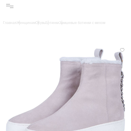
Главная
Женщинам
Обувь
Ботинки
Замшевые ботинки с мехом