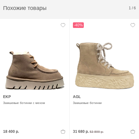
Похожие товары
1
/
6
-40%
EKP
AGL
Замшевые ботинки с мехом
Замшевые ботинки
18 400 р.
31 680 р.
52 800 р.