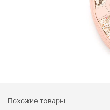
Похожие товары