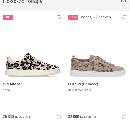
Похожие товары
1
/
6
-30%
-30%
Последний размер
PREMIATA
H.D.S.N (Baracco)
Кеды
Замшевые кеды
25 340 р.
32 060 р.
36 200 р.
45 800 р.