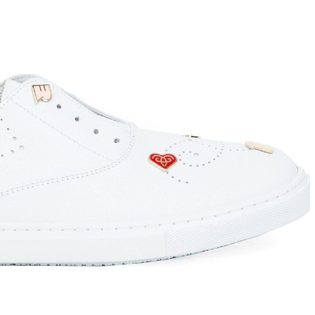
T
an
The Sandals Factory
NI
The Seller
ON
Thierry Rabotin
TIFFI
ON
TORY BURCH
Weitzman
Tosca blu Studio
#
№21