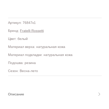
Артикул: 76847к1
Бренд:
Fratelli Rossetti
H
OLA)
H.D.S.N (Baracco)
Цвет: белый
HALMANERA
Материал верха: натуральная кожа
HOGAN
HUGO.
Материал подкладки: натуральная кожа
Подошва: резина
Сезон: Весна-лето
Описание