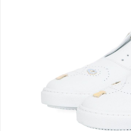
Blu Barr
BOSS.
BRECO
Brunate
Bruno P
E
F
E'CLAT
FABI
Edoardo Cincotti
Fabio R
EKP
FJOLLA
ELENA
Flogg
Emporio Armani
Fraas
Emporio Armani.
Fratelli 
Evaluna
Frau
FRAU F
FRAU 
Fru.it
Furla
FURLA.