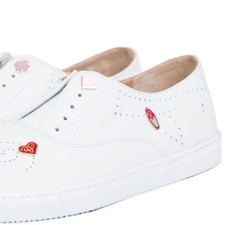
ett
S
remi
G
G.P.N. (GIAMPIERONIC
usconi
Ghibli
GIAMPAOLO VIOZZI
Gianni Chiarini
Giuseppe Zanotti
Rossetti
Gode
Grey Mer
X
VERONA