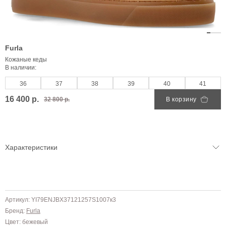
Furla
Кожаные кеды
В наличии:
36
37
38
39
40
41
16 400 р.
32 800 р.
В корзину
Характеристики
Артикул: YI79ENJBX37121257S1007к3
Бренд:
Furla
Цвет: бежевый