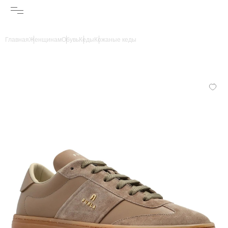
Главная
Женщинам
Обувь
Кеды
Кожаные кеды