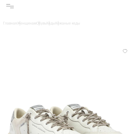
Главная
Женщинам
Обувь
Кеды
Кожаные кеды