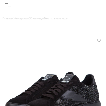
Главная
Женщинам
Обувь
Кеды
Текстильные кеды