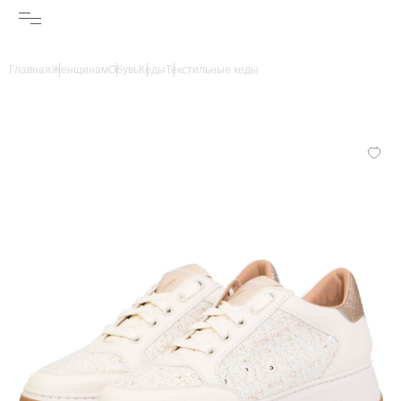
Главная
Женщинам
Обувь
Кеды
Текстильные кеды