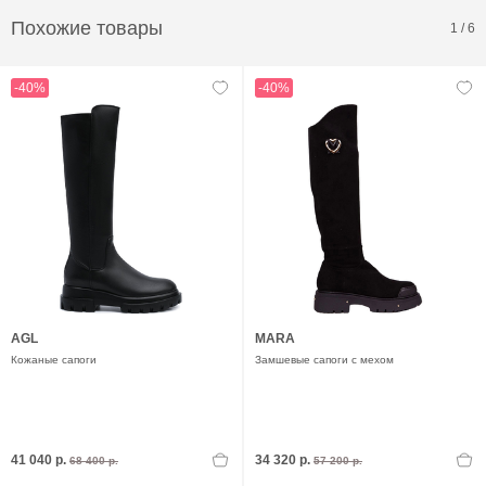
Похожие товары
1
/
6
-40%
-40%
AGL
MARA
Кожаные сапоги
Замшевые сапоги с мехом
41 040 р.
34 320 р.
68 400 р.
57 200 р.