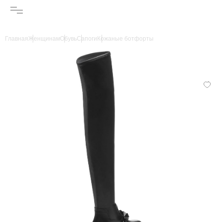
Главная
Женщинам
Обувь
Сапоги
Кожаные ботфорты