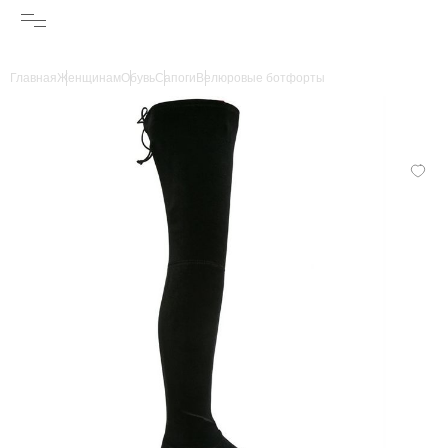
Главная
Женщинам
Обувь
Сапоги
Велюровые ботфорты