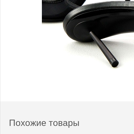
Похожие товары