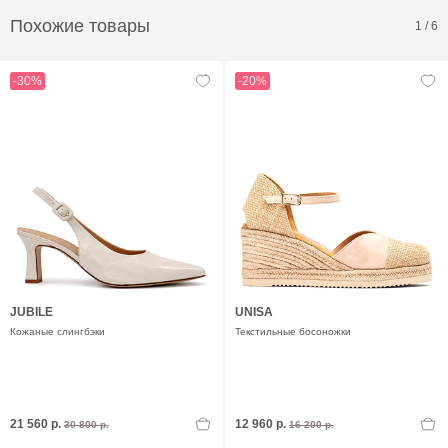
Похожие товары
1
/
6
-30%
-20%
JUBILE
UNISA
Кожаные слингбэки
Текстильные босоножки
21 560 р.
12 960 р.
30 800 р.
16 200 р.