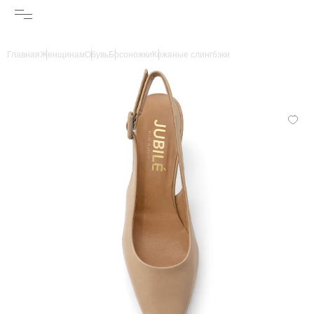
Главная
Женщинам
Обувь
Босоножки
Кожаные слингбэки