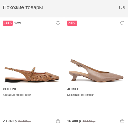
Похожие товары
1
/
6
-30%
New
-50%
POLLINI
JUBILE
Кожаные босоножки
Кожаные слингбэки
23 940 р.
16 400 р.
34 200 р.
32 800 р.