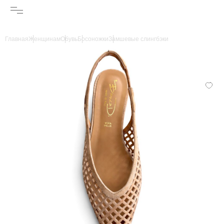
Главная
Женщинам
Обувь
Босоножки
Замшевые слингбэки