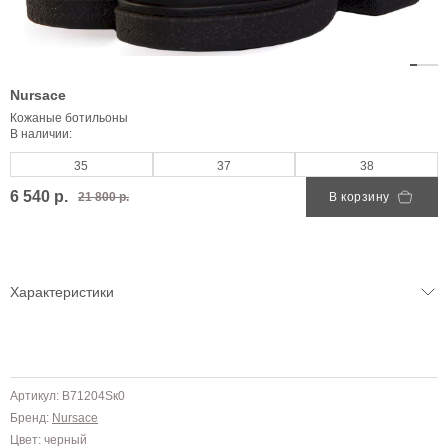
Nursace
Кожаные ботильоны
В наличии:
35
37
38
6 540 р.
21 800 р.
В корзину
Характеристики
Артикул: B71204Sк0
Бренд:
Nursace
Цвет: черный