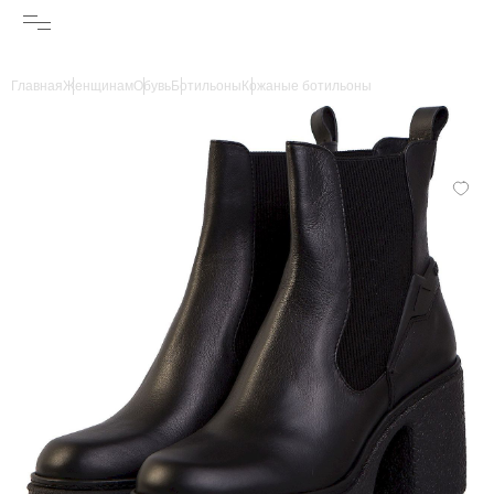
Главная
Женщинам
Обувь
Ботильоны
Кожаные ботильоны