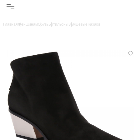
Главная
Женщинам
Обувь
Ботильоны
Замшевые казаки