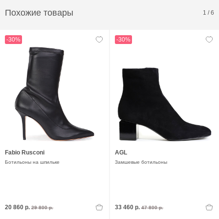
Похожие товары
1
/
6
-30%
-30%
Fabio Rusconi
AGL
Ботильоны на шпильке
Замшевые ботильоны
20 860 р.
33 460 р.
29 800 р.
47 800 р.