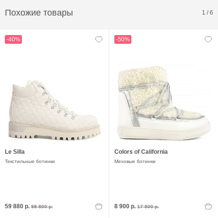
Похожие товары
1
/
6
-40%
-50%
Le Silla
Colors of California
Текстильные ботинки
Меховые ботинки
59 880 р.
8 900 р.
99 800 р.
17 800 р.