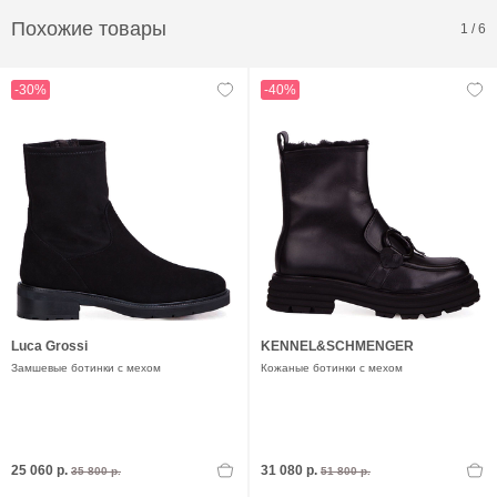
Похожие товары
1
/
6
-30%
-40%
Luca Grossi
KENNEL&SCHMENGER
Замшевые ботинки с мехом
Кожаные ботинки с мехом
25 060 р.
31 080 р.
35 800 р.
51 800 р.