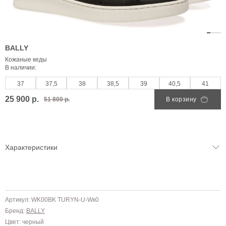
BALLY
Кожаные кеды
В наличии:
37
37,5
38
38,5
39
40,5
41
25 900 р.
51 800 р.
В корзину
Характеристики
Артикул: WK00BK TURYN-U-Wк0
Бренд:
BALLY
Цвет: черный