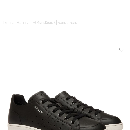
Главная
Женщинам
Обувь
Кеды
Кожаные кеды