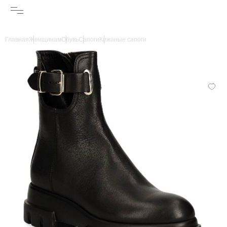
Главная
Женщинам
Обувь
Сапоги
Кожаные сапоги