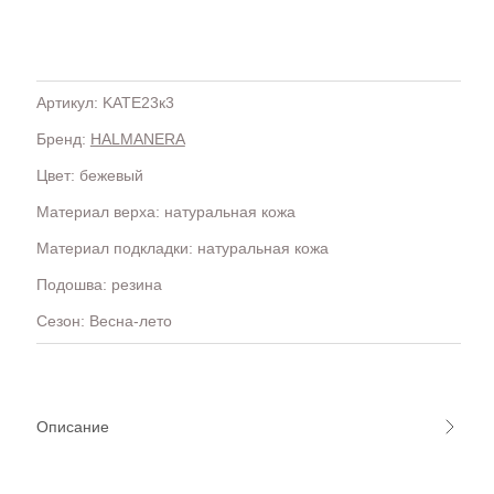
Артикул: KATE23к3
Бренд:
HALMANERA
H
OLA)
H.D.S.N (Baracco)
Цвет: бежевый
HALMANERA
Материал верха: натуральная кожа
HOGAN
HUGO.
Материал подкладки: натуральная кожа
Подошва: резина
Сезон: Весна-лето
Описание