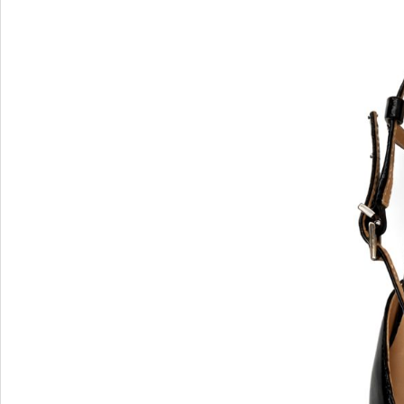
Verbenas
VIC MATIE
VIC MATIE.
Vicenza
VITTORIA MENGONI
VOILE BLANCHE