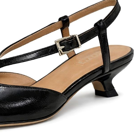
ett
S
remi
G
G.P.N. (GIAMPIERONIC
usconi
Ghibli
GIAMPAOLO VIOZZI
Gianni Chiarini
Giuseppe Zanotti
Rossetti
Gode
Grey Mer
X
VERONA