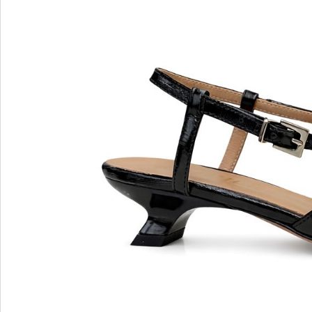
MARIO FERRETTI
Menghi Shoes
MISS UNIQUE
MORESCHI
Mosaic
MOT-CLe
MOU
MSGM
My Grey
R
S
Renzi
Sebasti
Renzoni
SERAFI
REPO
STETS
Roberto Rossi
STKN
ROSSIMODA
STOKT
Rotta
Stuart 
V
Z
Valentino
Zenux
VALENTINO SHOES