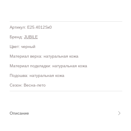
Артикул: E25.4012Sк0
Бренд:
JUBILE
H
OLA)
H.D.S.N (Baracco)
Цвет: черный
HALMANERA
Материал верха: натуральная кожа
HOGAN
HUGO.
Материал подкладки: натуральная кожа
Подошва: натуральная кожа
Сезон: Весна-лето
Описание