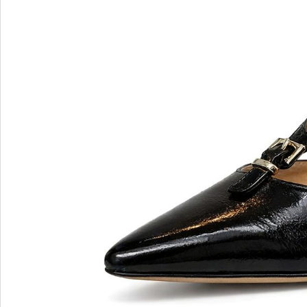
Blu Barr
BOSS.
BRECO
Brunate
Bruno P
E
F
E'CLAT
FABI
Edoardo Cincotti
Fabio R
EKP
FJOLLA
ELENA
Flogg
Emporio Armani
Fraas
Emporio Armani.
Fratelli 
Evaluna
Frau
FRAU F
FRAU 
Fru.it
Furla
FURLA.