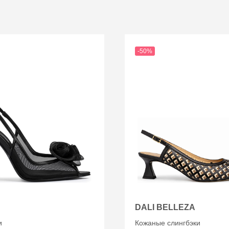
-50%
DALI BELLEZA
и
Кожаные слингбэки