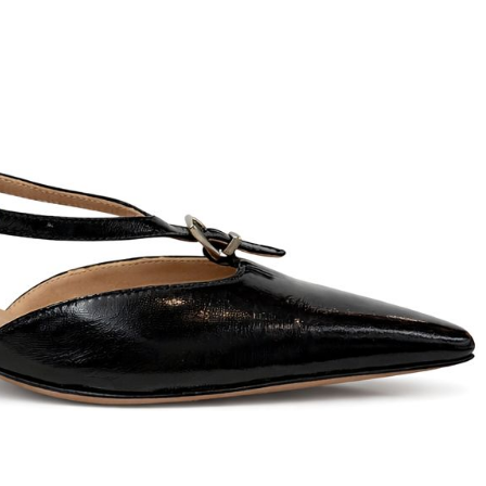
T
an
The Sandals Factory
NI
The Seller
ON
Thierry Rabotin
TIFFI
ON
TORY BURCH
Weitzman
Tosca blu Studio
#
№21